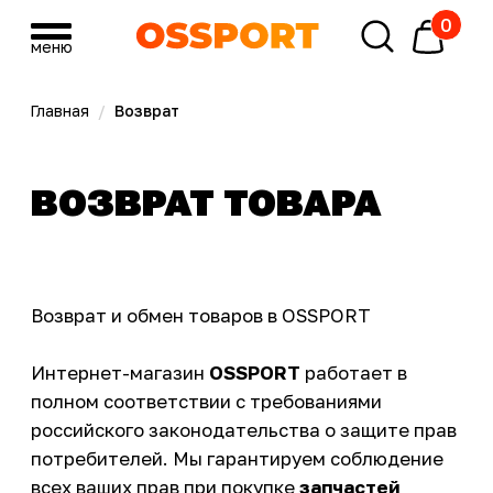
0
меню
меню
Главная
/
Возврат
ВОЗВРАТ ТОВАРА
Возврат и обмен товаров в OSSPORT
Интернет-магазин
OSSPORT
работает в
полном соответствии с требованиями
российского законодательства о защите прав
потребителей. Мы гарантируем соблюдение
всех ваших прав при покупке
запчастей
KTM/Husqvarna
.
Обмен товара надлежащего качества
Согласно статье 25 Закона РФ «О защите прав
потребителей», вы можете
обменять
запчасти надлежащего качества в течение
14 дней
(не считая дня покупки), если товар не