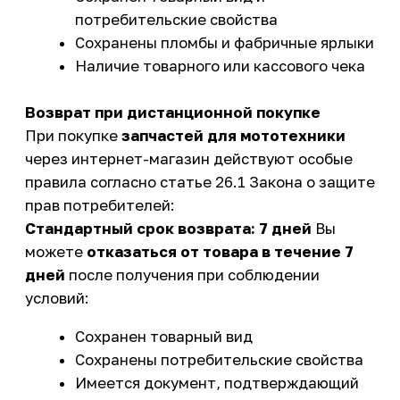
Сохранен товарный вид
Сохранены потребительские свойства
Имеется документ, подтверждающий
покупку
Возврат до получения товара
Вы можете
отказаться от заказа
в любое время до
передачи товара
курьером или в пункте
выдачи.
Исключения из правил возврата
Не подлежат возврату
запчасти с
индивидуально-определенными свойствами,
которые могут использоваться исключительно
конкретным потребителем (например,
запчасти, изготовленные под заказ).
Порядок возврата в OSSPORT
Как оформить возврат:
Свяжитесь с менеджером по телефону
или email
Укажите номер заказа и причину
возврата