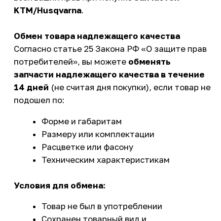
подошел по:
Форме и габаритам
Размеру или комплектации
Расцветке или фасону
Техническим характеристикам
Условия для обмена:
Товар не был в употреблении
Сохранен товарный вид и
потребительские свойства
Сохранены пломбы и фабричные ярлыки
Наличие товарного или кассового чека
Возврат при дистанционной покупке
При покупке
запчастей для мототехники
через интернет-магазин действуют особые
правила согласно статье 26.1 Закона о защите
прав потребителей:
Стандартный срок возврата: 7 дней
Вы
можете
отказаться от товара в течение 7
дней
после получения при соблюдении
условий: