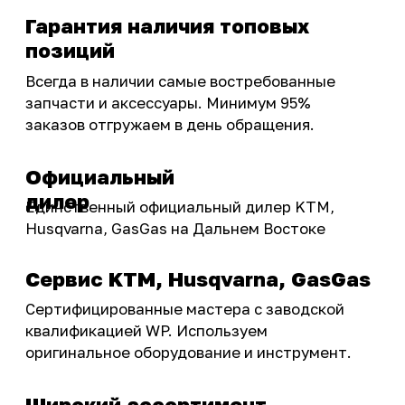
Новости
Контакты
запчасти шины экипировка
Сервис
+7 (995) 281-25-71
Магазин
+7 (908) 448-07-59
г. Владивосток
ул. Адмирала Горшкова, 60Б ст2