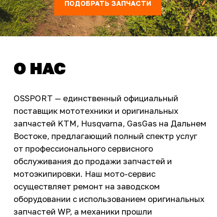
ПОДОБРАТЬ ЗАПЧАСТИ
Интернет-магазин с реальными
фотографиями, свежими новостями и
эксклюзивными акциями для тех, кто с нами!
Следите за обновлениями в нашем профиле:
OSSPORT.RU
КАТАЛОГ
Новинки
Запчасти
Защита мотоцикла
Шины и диски
Экипировка и одежда
Масла и химия
Тюнинг