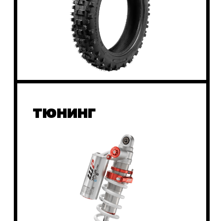
OSSPORT — единственный официальный
поставщик мототехники и оригинальных
запчастей KTM, Husqvarna, GasGas на Дальнем
Востоке, предлагающий полный спектр услуг
от профессионального сервисного
обслуживания до продажи запчастей и
мотоэкипировки. Наш мото-сервис
осуществляет ремонт на заводском
оборудовании с использованием оригинальных
запчастей WP, а механики прошли
специализированное обучение на заводе-
изготовителе. В мото-магазине представлен
широкий ассортимент оригинальных и
качественных аналогов запчастей от ведущих
производителей Prox, Scar, Vertex, защитного
оборудования, пластика, мотоэкипировки
брендов LEATT, THOR, USWE, а также масел и
мотохимии MOTOREX и Elf. Мы также
принимаем на обслуживание мотоциклы других
марок, обеспечивая высокое качество ремонта
и индивидуальный подход к каждому клиенту.