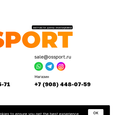
запчасти шины экипировка
sale@ossport.ru
Магазин
5-71
+7 (908) 448-07-59
OK
okies to ensure you get the best experience