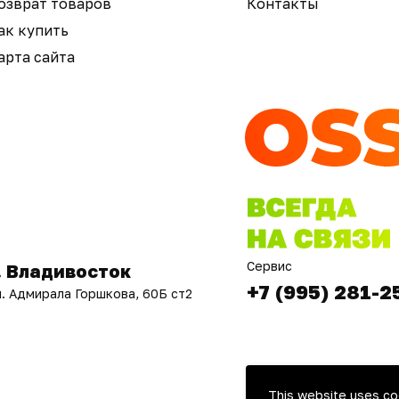
озврат товаров
Контакты
ак купить
арта сайта
Сервис
. Владивосток
+7 (995) 281-2
л. Адмирала Горшкова, 60Б ст2
This website uses co