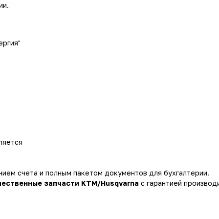
ии.
ергия"
ляется
нием счета и полным пакетом документов для бухгалтерии.
чественные запчасти KTM/Husqvarna
с гарантией производ