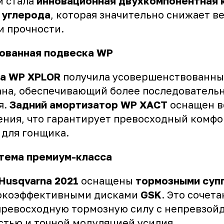
м стала
инновационная двухкомпонентная 
 углерода
, которая значительно снижает в
и прочности.
ованная подвеска WP
ка WP XPLOR
получила усовершенствованны
ана, обеспечивающий более последователь
я.
Задний амортизатор WP XACT
оснащен в
ения, что гарантирует превосходный комфо
 для гонщика.
тема премиум-класса
Husqvarna 2021
оснащены
тормозными суп
окоэффективными дисками
GSK
. Это сочет
превосходную тормозную силу с непревзой
стью и точной модуляцией усилия.