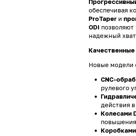
Прогрессивный
обеспечивая к
ProTaper
и
про
ODI
позволяют 
надежный хват
Качественные
Новые модели 
CNC-обраб
рулевого у
Гидравлич
действия в
Колесами D
повышения
Коробками 