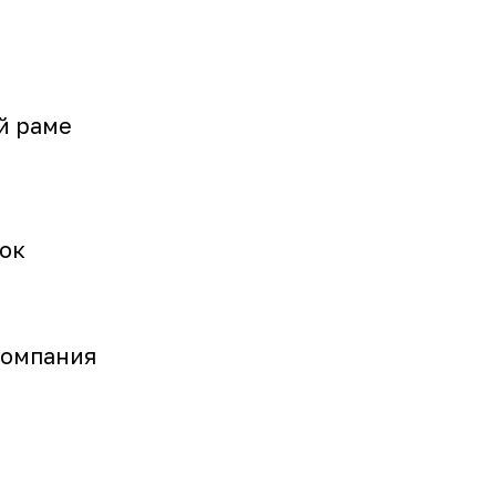
й раме
ок
компания