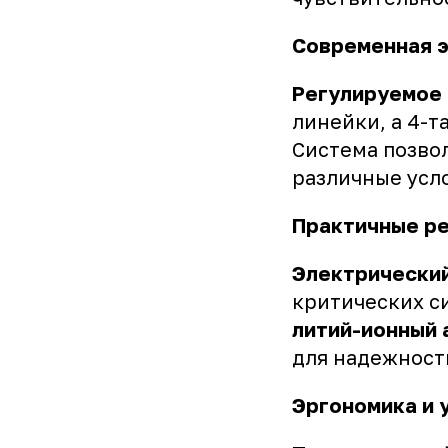
Современная э
Регулируемое
линейки, а 4-
Система позво
различные усл
Практичные ре
Электрический
критических си
литий-ионный 
для надежност
Эргономика и 