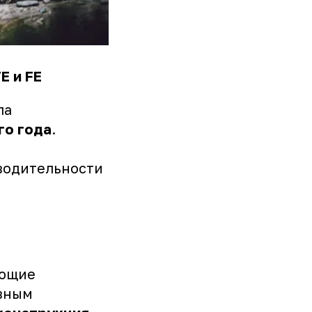
E и FE
ла
го года
.
водительности
ающие
авным