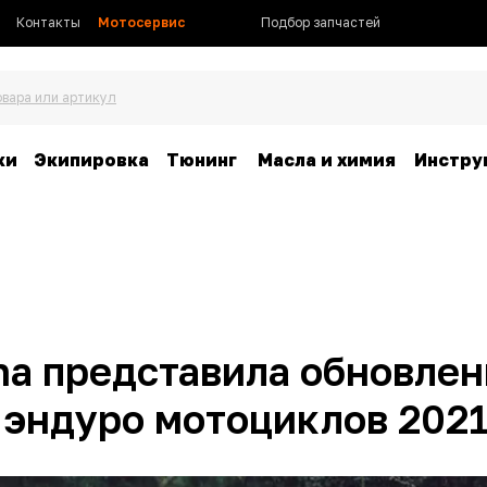
Контакты
Мотосервис
Подбор запчастей
овара или артикул
ки
Экипировка
Тюнинг
Масла и химия
Инстру
na представила обновле
 эндуро мотоциклов 2021