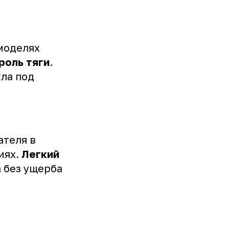
моделях
роль тяги
.
ла под
ателя в
иях.
Легкий
 без ущерба