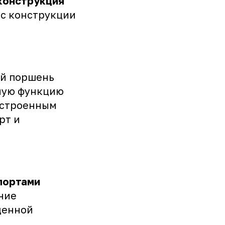
конструкция
ес конструкции
й поршень
ную функцию
строенным
рт и
портами
ание
денной