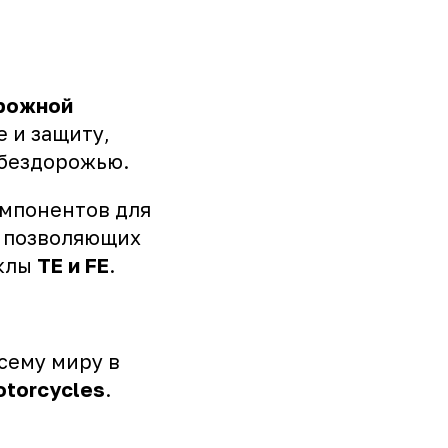
рожной
 и защиту,
 бездорожью.
мпонентов для
, позволяющих
иклы
TE и FE
.
сему миру в
torcycles
.