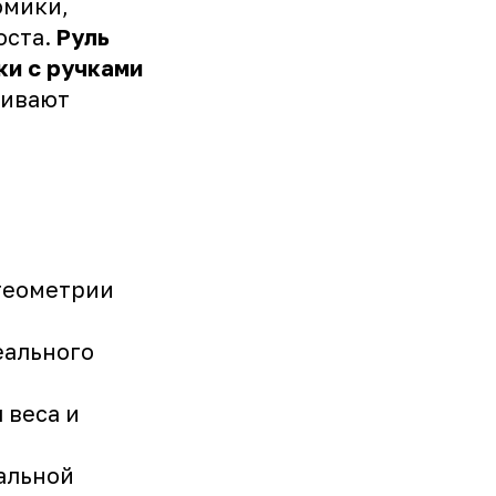
омики,
оста.
Руль
ки с ручками
чивают
геометрии
еального
 веса и
альной