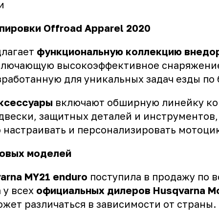
и
пировки Offroad Apparel 2020
длагает
функциональную коллекцию внедо
включающую высокоэффективное снаряжение
зработанную для уникальных задач езды по
ксессуары
включают обширную линейку ко
одвески, защитных деталей и инструментов
 настраивать и персонализировать мотоц
новых моделей
arna MY21 enduro
поступила в продажу по в
 у всех
официальных дилеров Husqvarna Mo
жет различаться в зависимости от страны.