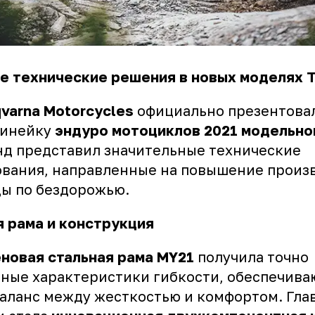
 технические решения в новых моделях T
varna Motorcycles
официально презентова
линейку
эндуро мотоциклов 2021 модельно
д представил значительные технические
вания, направленные на повышение произ
ды по бездорожью.
 рама и конструкция
овая стальная рама MY21
получила точно
ные характеристики гибкости, обеспечив
аланс между жесткостью и комфортом. Гл