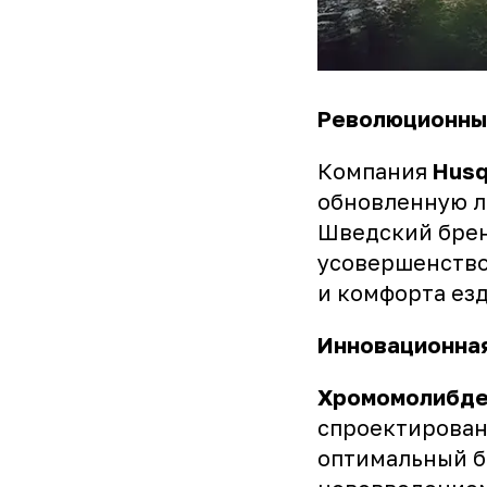
Революционные
Компания
Husq
обновленную 
Шведский брен
усовершенство
и комфорта ез
Инновационная
Хромомолибден
спроектирован
оптимальный б