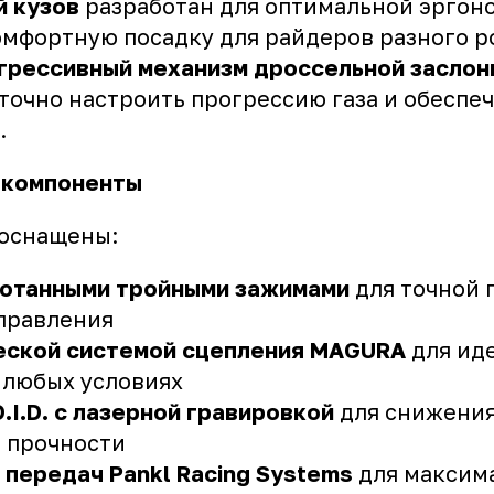
 кузов
разработан для оптимальной эргон
омфортную посадку для райдеров разного р
грессивный механизм дроссельной заслон
точно настроить прогрессию газа и обеспе
.
 компоненты
оснащены:
отанными тройными зажимами
для точной 
правления
еской системой сцепления MAGURA
для ид
 любых условиях
.I.D. с лазерной гравировкой
для снижения
 прочности
передач Pankl Racing Systems
для максим