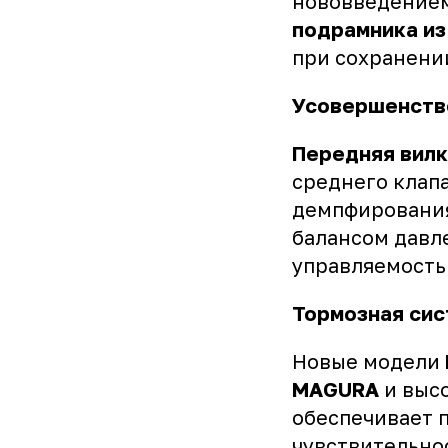
нововведение
подрамника из
при сохранени
Усовершенств
Передняя вил
среднего клап
демпфировани
балансом давл
управляемость
Тормозная сис
Новые модели
MAGURA
и выс
обеспечивает 
чувствительно