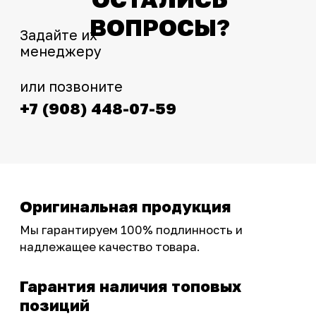
тюнинг.
Интернет-магазин с реальными
фотографиями, свежими новостями и
эксклюзивными акциями для тех, кто с нами!
Следите за обновлениями в нашем профиле:
OSSPORT.RU
КАТАЛОГ
Новинки
Запчасти
Защита мотоцикла
Шины и диски
Экипировка и одежда
Масла и химия
Тюнинг