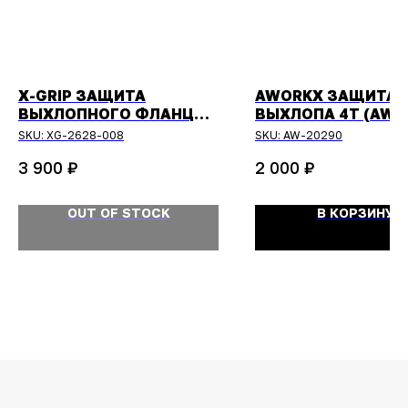
X-GRIP ЗАЩИТА
AWORKX ЗАЩИТА
ВЫХЛОПНОГО ФЛАНЦА
ВЫХЛОПА 4Т (AW-
ОРАНЖЕВАЯ
20289)
SKU:
XG-2628-008
SKU:
AW-20290
₽
₽
3 900
2 000
OUT OF STOCK
В КОРЗИНУ
ОСТАЛИСЬ
ВОПРОСЫ?
Задайте их
менеджеру
или позвоните
+7 (908) 448-07-59