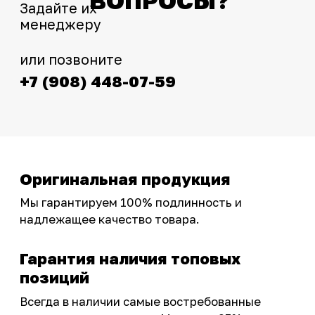
Интернет-магазин с реальными
фотографиями, свежими новостями и
эксклюзивными акциями для тех, кто с нами!
Следите за обновлениями в нашем профиле:
OSSPORT.RU
КАТАЛОГ
Новинки
Запчасти
Защита мотоцикла
Шины и диски
Экипировка и одежда
Масла и химия
Тюнинг
Инструмент и оборудование