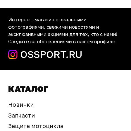
Новости
Контакты
запчасти шины экипировка
Сервис
+7 (995) 281-25-71
Магазин
+7 (908) 448-07-59
г. Владивосток
ул. Адмирала Горшкова, 60Б ст2
sale@ossport.ru