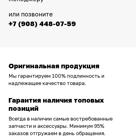
Интернет-магазин с реальными
фотографиями, свежими новостями и
эксклюзивными акциями для тех, кто с нами!
Следите за обновлениями в нашем профиле:
OSSPORT.RU
КАТАЛОГ
Новинки
Запчасти
Защита мотоцикла
Шины и диски
Экипировка и одежда
Масла и химия
Тюнинг
Инструмент и оборудование
Подобрать запчасти