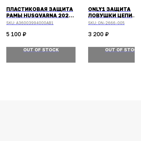
ПЛАСТИКОВАЯ ЗАЩИТА
ONLY1 ЗАЩИТА
РАМЫ HUSQVARNA 2025-
ЛОВУШКИ ЦЕПИ
FACTORY БЕЛАЯ
КТМ/HUSQVARNA 2
SKU:
A36003994000AB1
SKU:
ON-2666-005
СИНЯЯ
₽
₽
5 100
3 200
OUT OF STOCK
OUT OF STOCK
ОСТАЛИСЬ
ВОПРОСЫ?
Задайте их
менеджеру
или позвоните
+7 (908) 448-07-59
Оригинальная продукция
Мы гарантируем 100% подлинность и