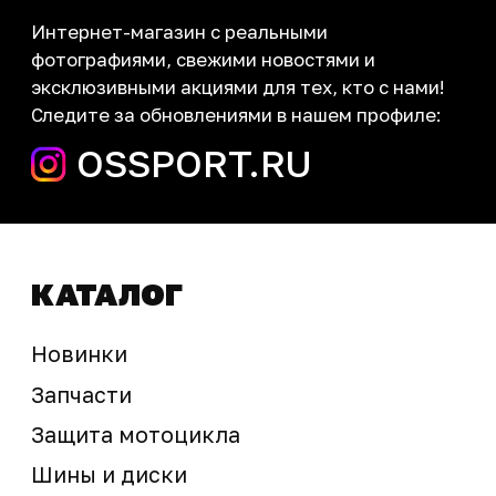
Контакты
запчасти шины экипировка
Сервис
+7 (995) 281-25-71
Магазин
+7 (908) 448-07-59
г. Владивосток
ул. Адмирала Горшкова, 60Б ст2
sale@ossport.ru