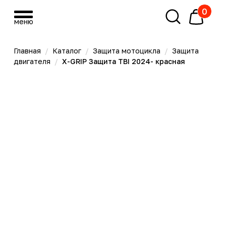
0
меню
меню
Главная
/
Каталог
/
Защита мотоцикла
/
Защита
двигателя
/
X-GRIP Защита TBI 2024- красная