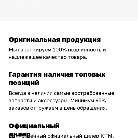
тюнинг.
Интернет-магазин с реальными
фотографиями, свежими новостями и
эксклюзивными акциями для тех, кто с нами!
Следите за обновлениями в нашем профиле:
OSSPORT.RU
КАТАЛОГ
Новинки
Запчасти
Защита мотоцикла
Шины и диски
Экипировка и одежда
Масла и химия