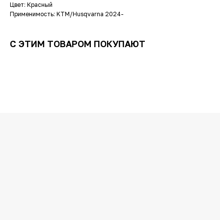
Цвет: Красный
Применимость: KTM/Husqvarna 2024-
С ЭТИМ ТОВАРОМ ПОКУПАЮТ
ОСТАЛИСЬ
ВОПРОСЫ?
Задайте их
менеджеру
или позвоните
+7 (908) 448-07-59