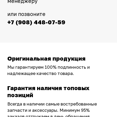
Интернет-магазин с реальными
фотографиями, свежими новостями и
эксклюзивными акциями для тех, кто с нами!
Следите за обновлениями в нашем профиле:
OSSPORT.RU
КАТАЛОГ
Новинки
Запчасти
Защита мотоцикла
Шины и диски
Экипировка и одежда
Масла и химия
Тюнинг
Инструмент и оборудование
Подобрать запчасти