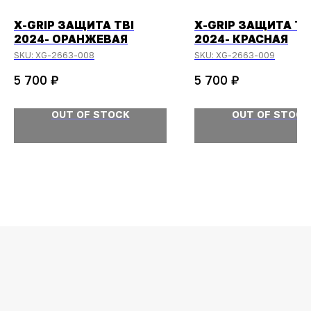
X-GRIP ЗАЩИТА TBI
X-GRIP ЗАЩИТА TB
2024- ОРАНЖЕВАЯ
2024- КРАСНАЯ
SKU:
XG-2663-008
SKU:
XG-2663-009
₽
₽
5 700
5 700
OUT OF STOCK
OUT OF STOCK
ОСТАЛИСЬ
ВОПРОСЫ?
Задайте их
менеджеру
или позвоните
+7 (908) 448-07-59
Оригинальная продукция
Мы гарантируем 100% подлинность и