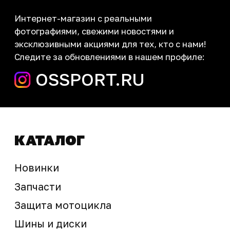
Контакты
запчасти шины экипировка
Сервис
+7 (995) 281-25-71
Магазин
+7 (908) 448-07-59
г. Владивосток
ул. Адмирала Горшкова, 60Б ст2
sale@ossport.ru