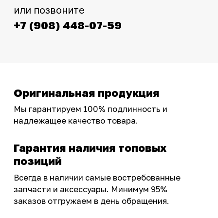
Интернет-магазин с реальными
фотографиями, свежими новостями и
эксклюзивными акциями для тех, кто с нами!
Следите за обновлениями в нашем профиле:
OSSPORT.RU
КАТАЛОГ
Новинки
Запчасти
Защита мотоцикла
Шины и диски
Экипировка и одежда
Масла и химия
Тюнинг
Инструмент и оборудование
Подобрать запчасти
Бренды