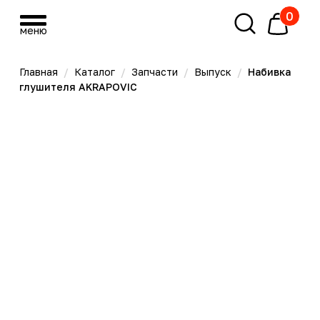
0
меню
меню
Главная
/
Каталог
/
Запчасти
/
Выпуск
/
Набивка
глушителя AKRAPOVIC