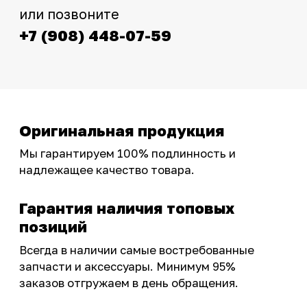
Интернет-магазин с реальными
фотографиями, свежими новостями и
эксклюзивными акциями для тех, кто с нами!
Следите за обновлениями в нашем профиле:
OSSPORT.RU
КАТАЛОГ
Новинки
Запчасти
Защита мотоцикла
Шины и диски
Экипировка и одежда
Масла и химия
Тюнинг
Инструмент и оборудование
Подобрать запчасти
Бренды