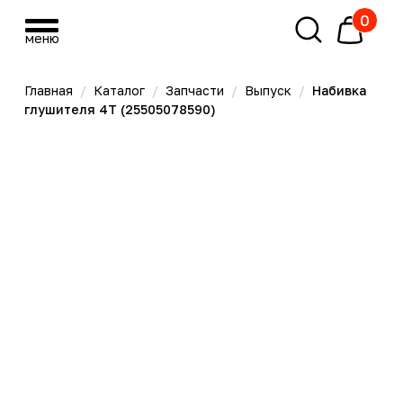
0
меню
меню
Главная
/
Каталог
/
Запчасти
/
Выпуск
/
Набивка
глушителя 4T (25505078590)