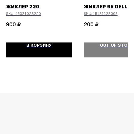
ЖИКЛЕР 220
ЖИКЛЕР 95 DELLO
SKU:
45031023220
SKU:
15131123095
₽
₽
900
200
В КОРЗИНУ
OUT OF STOCK
ОСТАЛИСЬ
ВОПРОСЫ?
Задайте их
менеджеру
или позвоните
+7 (908) 448-07-59
Оригинальная продукция
Мы гарантируем 100% подлинность и
надлежащее качество товара.