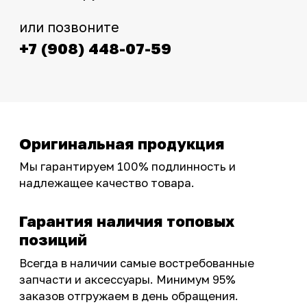
Интернет-магазин с реальными
фотографиями, свежими новостями и
эксклюзивными акциями для тех, кто с нами!
Следите за обновлениями в нашем профиле:
OSSPORT.RU
КАТАЛОГ
Новинки
Запчасти
Защита мотоцикла
Шины и диски
Экипировка и одежда
Масла и химия
Тюнинг
Инструмент и оборудование
Подобрать запчасти