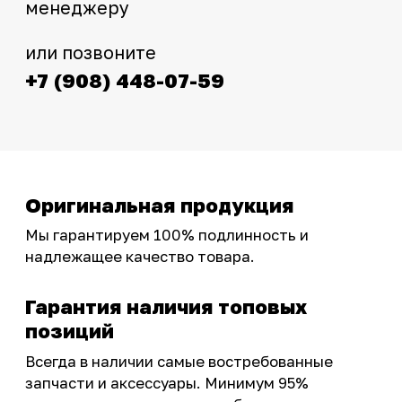
Интернет-магазин с реальными
фотографиями, свежими новостями и
эксклюзивными акциями для тех, кто с нами!
Следите за обновлениями в нашем профиле:
OSSPORT.RU
КАТАЛОГ
Новинки
Запчасти
Защита мотоцикла
Шины и диски
Экипировка и одежда
Масла и химия
Тюнинг
Инструмент и оборудование
Подобрать запчасти