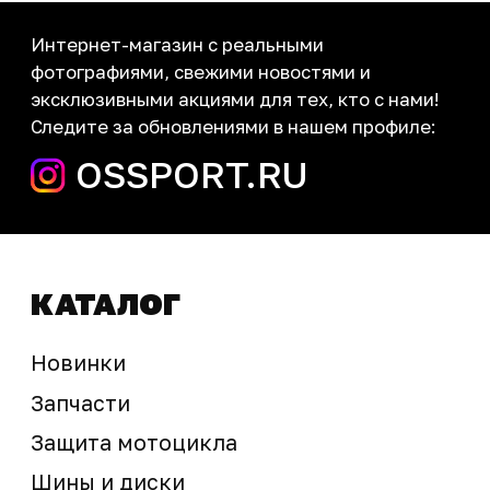
Контакты
запчасти шины экипировка
Сервис
+7 (995) 281-25-71
Магазин
+7 (908) 448-07-59
г. Владивосток
ул. Адмирала Горшкова, 60Б ст2
sale@ossport.ru