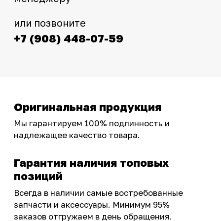
Интернет-магазин с реальными
фотографиями, свежими новостями и
эксклюзивными акциями для тех, кто с нами!
Следите за обновлениями в нашем профиле:
OSSPORT.RU
КАТАЛОГ
Новинки
Запчасти
Защита мотоцикла
Шины и диски
Экипировка и одежда
Масла и химия
Тюнинг
Инструмент и оборудование
Подобрать запчасти