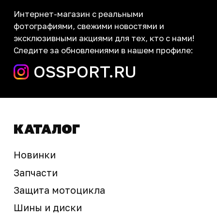
Контакты
запчасти шины экипировка
Сервис
+7 (995) 281-25-71
Магазин
+7 (908) 448-07-59
г. Владивосток
ул. Адмирала Горшкова, 60Б ст2
sale@ossport.ru