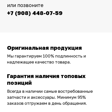
Интернет-магазин с реальными
фотографиями, свежими новостями и
эксклюзивными акциями для тех, кто с нами!
Следите за обновлениями в нашем профиле:
OSSPORT.RU
КАТАЛОГ
Новинки
Запчасти
Защита мотоцикла
Шины и диски
Экипировка и одежда
Масла и химия
Тюнинг
Инструмент и оборудование
Подобрать запчасти
Бренды