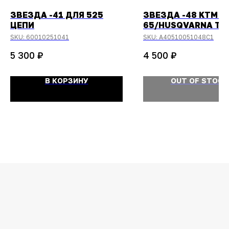
ЗВЕЗДА -41 ДЛЯ 525
ЗВЕЗДА -48 KTM S
ЦЕПИ
65/HUSQVARNA TC
2025-
SKU:
60010251041
SKU:
A40510051048C1
₽
₽
5 300
4 500
В КОРЗИНУ
OUT OF STOCK
ОСТАЛИСЬ
ВОПРОСЫ?
Задайте их
менеджеру
или позвоните
+7 (908) 448-07-59
Оригинальная продукция
Мы гарантируем 100% подлинность и