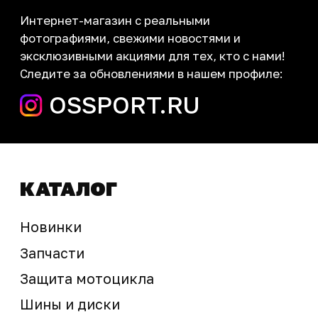
Контакты
запчасти шины экипировка
Сервис
+7 (995) 281-25-71
Магазин
+7 (908) 448-07-59
г. Владивосток
ул. Адмирала Горшкова, 60Б ст2
sale@ossport.ru