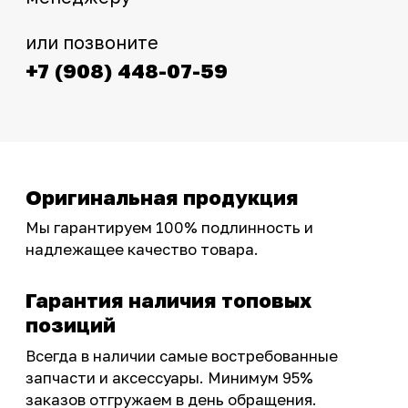
Интернет-магазин с реальными
фотографиями, свежими новостями и
эксклюзивными акциями для тех, кто с нами!
Следите за обновлениями в нашем профиле:
OSSPORT.RU
КАТАЛОГ
Новинки
Запчасти
Защита мотоцикла
Шины и диски
Экипировка и одежда
Масла и химия
Тюнинг
Инструмент и оборудование
Подобрать запчасти