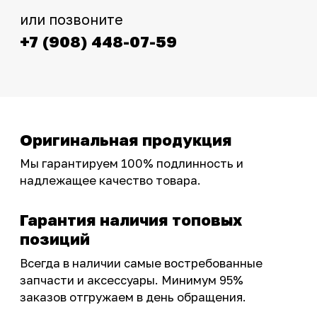
Интернет-магазин с реальными
фотографиями, свежими новостями и
эксклюзивными акциями для тех, кто с нами!
Следите за обновлениями в нашем профиле:
OSSPORT.RU
КАТАЛОГ
Новинки
Запчасти
Защита мотоцикла
Шины и диски
Экипировка и одежда
Масла и химия
Тюнинг
Инструмент и оборудование
Подобрать запчасти