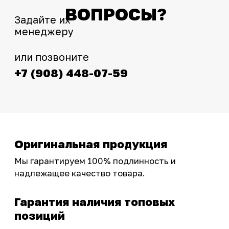
Интернет-магазин с реальными
фотографиями, свежими новостями и
эксклюзивными акциями для тех, кто с нами!
Следите за обновлениями в нашем профиле:
OSSPORT.RU
КАТАЛОГ
Новинки
Запчасти
Защита мотоцикла
Шины и диски
Экипировка и одежда
Масла и химия
Тюнинг