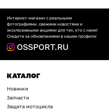
Новости
Контакты
запчасти шины экипировка
Сервис
+7 (995) 281-25-71
Магазин
+7 (908) 448-07-59
г. Владивосток
ул. Адмирала Горшкова, 60Б ст2
sale@ossport.ru