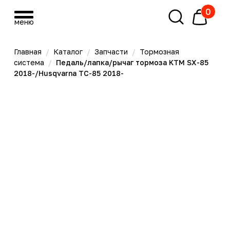
0
меню
меню
Главная
/
Каталог
/
Запчасти
/
Тормозная
система
/
Педаль/лапка/рычаг тормоза KTM SX-85
2018-/Husqvarna TC-85 2018-