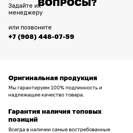
Интернет-магазин с реальными
фотографиями, свежими новостями и
эксклюзивными акциями для тех, кто с нами!
Следите за обновлениями в нашем профиле:
OSSPORT.RU
КАТАЛОГ
Новинки
Запчасти
Защита мотоцикла
Шины и диски
Экипировка и одежда
Масла и химия
Тюнинг
Инструмент и оборудование