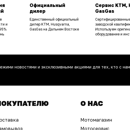
ия
Официальный
Сервис KTM, 
ий
дилер
GasGas
е
Единственный официальный
Сертифицированные
ти и
дилер KTM, Husqvarna,
заводской квалифик
 95%
GasGas на Дальнем Востоке
Используем оригин
ень
оборудование и инс
ежими новостями и эксклюзивными акциями для тех, кто с нам
ПОКУПАТЕЛЮ
О НАС
оставка
Мотомагазин
амовывоз
Мотосервис