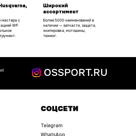
Husqvarna,
Широкий
ассортимент
 мастера с
Более 5000 наименований в
ацией WP.
наличии — запчасти, защита,
альное
экипировка, мотошины,
трумент.
тюнинг.
OSSPORT.RU
и!
СОЦСЕТИ
Telegram
WhatsApp