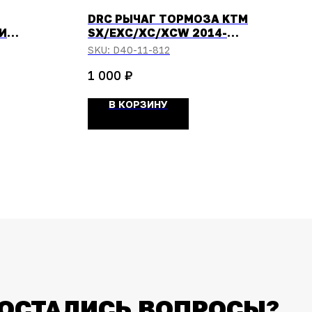
DRC РЫЧАГ ТОРМОЗА KTM
И
SX/EXC/XC/XCW 2014-
BREMBO
SKU:
D40-11-812
₽
1 000
В КОРЗИНУ
ОСТАЛИСЬ ВОПРОСЫ?