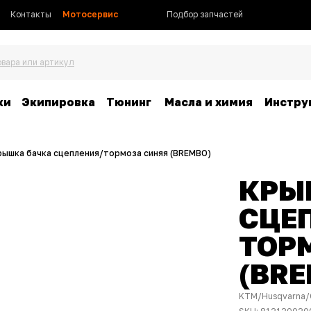
Контакты
Мотосервис
Подбор запчастей
овара или артикул
ки
Экипировка
Тюнинг
Масла и химия
Инстру
рышка бачка сцепления/тормоза синяя (BREMBO)
КРЫ
СЦЕ
ТОР
(BRE
KTM/Husqvarna/