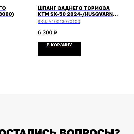
ГО
ШЛАНГ ЗАДНЕГО ТОРМОЗА
8000)
КТМ SX-50 2024-/HUSQVARNA
TC-50 2025-
SKU:
A40013070100
₽
6 300
В КОРЗИНУ
ОСТАЛИСЬ ВОПРОСЫ?