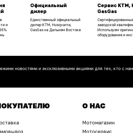
ия
Официальный
Сервис KTM, 
ий
дилер
GasGas
е
Единственный официальный
Сертифицированные
ти и
дилер KTM, Husqvarna,
заводской квалифик
 95%
GasGas на Дальнем Востоке
Используем оригин
ень
оборудование и инс
ежими новостями и эксклюзивными акциями для тех, кто с нам
ПОКУПАТЕЛЮ
О НАС
оставка
Мотомагазин
амовывоз
Мотосервис