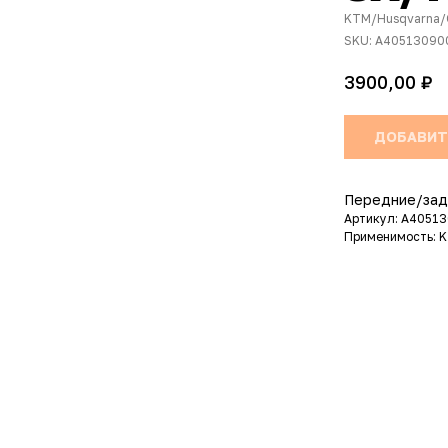
KTM/Husqvarna/
SKU:
A40513090
₽
3900,00
ДОБАВИТ
Передние/зад
Артикул: A4051
Применимость: 