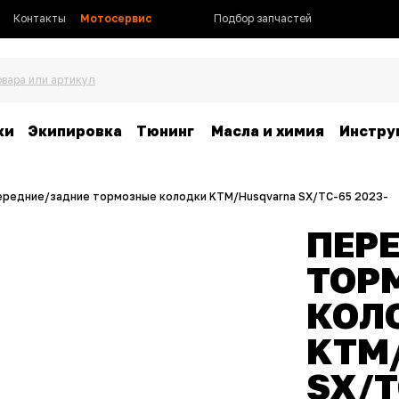
Контакты
Мотосервис
Подбор запчастей
овара или артикул
ки
Экипировка
Тюнинг
Масла и химия
Инстру
ередние/задние тормозные колодки KTM/Husqvarna SX/TC-65 2023-
ПЕР
ТОР
КОЛ
KTM
SX/T