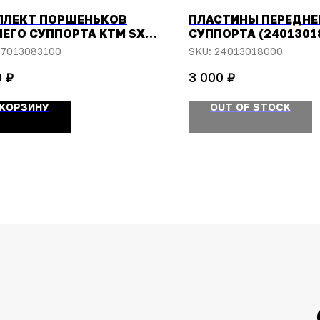
ПЛЕКТ ПОРШЕНЬКОВ
ПЛАСТИНЫ ПЕРЕДНЕ
ЕГО СУППОРТА KTM SX-
СУППОРТА (2401301
SX-105 11-17/HUSQVARNA
7013083100
SKU:
24013018000
5 17
₽
₽
0
3 000
 КОРЗИНУ
OUT OF STOCK