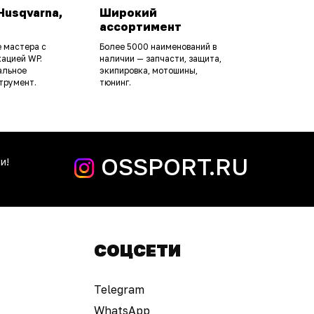
Husqvarna,
Широкий
ассортимент
 мастера с
Более 5000 наименований в
ацией WP.
наличии — запчасти, защита,
альное
экипировка, мотошины,
трумент.
тюнинг.
OSSPORT.RU
и!
СОЦСЕТИ
Telegram
WhatsApp