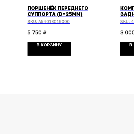
ПОРШЕНЁК ПЕРЕДНЕГО
КОМ
СУППОРТА (D=25ММ)
ЗАДН
85, 
SKU:
A54013019000
SKU:
4
TC-6
₽
5 750
3 00
В КОРЗИНУ
В