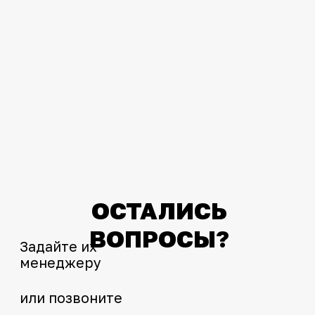
позиций
Всегда в наличии самые востребованные
запчасти и аксессуары. Минимум 95%
заказов отгружаем в день обращения.
Официальный
дилер
Единственный официальный дилер KTM,
Husqvarna, GasGas на Дальнем Востоке
Сервис KTM, Husqvarna, GasGas
СОЦСЕТИ
Сертифицированные мастера с заводской
квалификацией WP. Используем
оригинальное оборудование и инструмент.
Telegram
WhatsApp
Широкий ассортимент
Insta
Более 5000 наименований в наличии —
запчасти, защита, экипировка, мотошины,
тюнинг.
Интернет-магазин с реальными
фотографиями, свежими новостями и