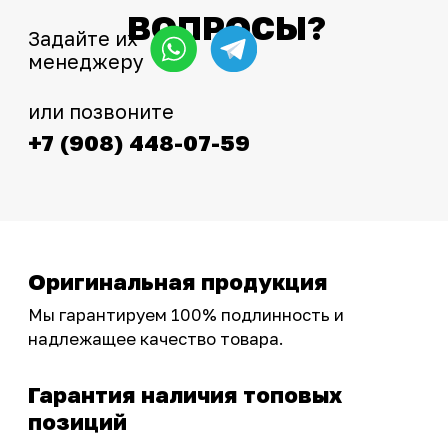
Интернет-магазин с реальными
фотографиями, свежими новостями и
эксклюзивными акциями для тех, кто с нами!
Следите за обновлениями в нашем профиле:
OSSPORT.RU
КАТАЛОГ
Новинки
Запчасти
Защита мотоцикла
Шины и диски
Экипировка и одежда
Масла и химия
Тюнинг