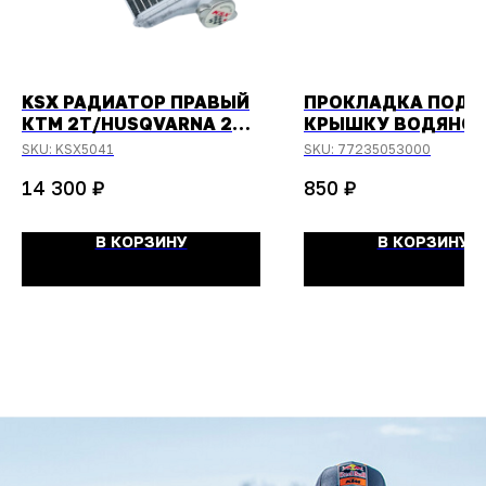
KSX РАДИАТОР ПРАВЫЙ
ПРОКЛАДКА ПОД
КТМ 2Т/HUSQVARNA 2Т
КРЫШКУ ВОДЯНО
-2016
ПОМПЫ HUSQVARNA
SKU:
KSX5041
SKU:
77235053000
350 2013-
₽
₽
14 300
850
В КОРЗИНУ
В КОРЗИНУ
ОСТАЛИСЬ
ВОПРОСЫ?
Задайте их
менеджеру
или позвоните
+7 (908) 448-07-59