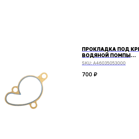
ПРОКЛАДКА ПОД К
ВОДЯНОЙ ПОМПЫ
KTM/HUSQVARNA 4Т
SKU:
A46035053000
250/350СМ3 2024-
₽
700