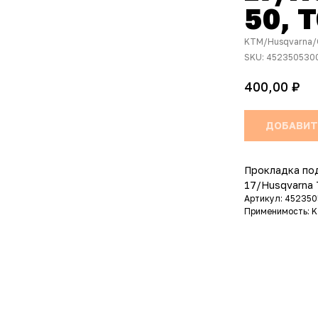
50, T
KTM/Husqvarna/
SKU:
452350530
₽
400,00
ДОБАВИТ
Прокладка под
17/Husqvarna 
Артикул: 45235
Применимость: K