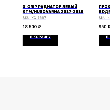
X-GRIP РАДИАТОР ЛЕВЫЙ
ПРО
КТМ/HUSQVARNA 2017-2019
ВОДЯ
2003
SKU:
XG-1667
SKU:
4
8520
₽
18 500
950
В КОРЗИНУ
В