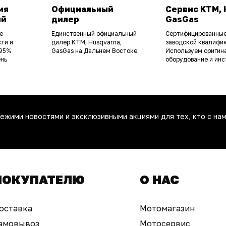
ия
Официальный
Сервис KTM, 
ий
дилер
GasGas
е
Единственный официальный
Сертифицированные
ти и
дилер KTM, Husqvarna,
заводской квалифик
 95%
GasGas на Дальнем Востоке
Используем оригин
ень
оборудование и инс
ежими новостями и эксклюзивными акциями для тех, кто с нам
ПОКУПАТЕЛЮ
О НАС
оставка
Мотомагазин
амовывоз
Мотосервис