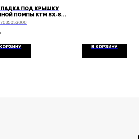
КЛАДКА ПОД КРЫШКУ
НОЙ ПОМПЫ KTM SX-85
-2017/HUSQVARNA TC-
7035053000
14-2017
₽
 КОРЗИНУ
В КОРЗИНУ