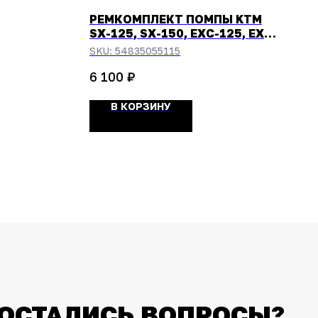
РЕМКОМПЛЕКТ ПОМПЫ KTM
SX-125, SX-150, EXC-125, EXC-
150, EXC-200 10-
SKU:
54835055115
16/HUSQVARNA TC-125, TE-
₽
125 12-16
6 100
В КОРЗИНУ
ОСТАЛИСЬ ВОПРОСЫ?