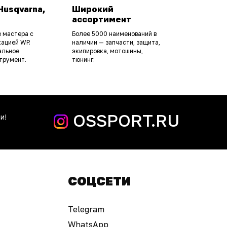
Husqvarna,
Широкий
ассортимент
 мастера с
Более 5000 наименований в
ацией WP.
наличии — запчасти, защита,
альное
экипировка, мотошины,
трумент.
тюнинг.
OSSPORT.RU
и!
СОЦСЕТИ
Telegram
WhatsApp