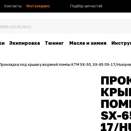
Контакты
Мотосервис
Подбор запчастей
овара или артикул
ки
Экипировка
Тюнинг
Масла и химия
Инстру
Прокладка под крышку водяной помпы KTM SX-50, SX-65 09-17/Husqvar
ПРО
КРЫ
ПОМП
SX-6
17/H