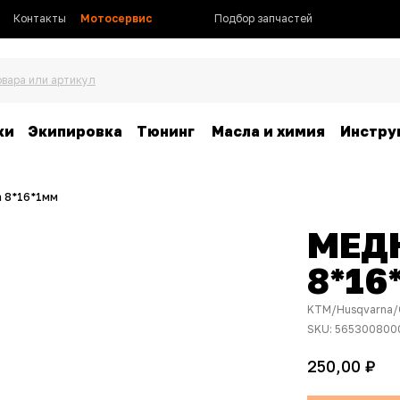
Контакты
Мотосервис
Подбор запчастей
овара или артикул
ки
Экипировка
Тюнинг
Масла и химия
Инстру
 8*16*1мм
МЕД
8*16
KTM/Husqvarna/
SKU:
565300800
₽
250,00