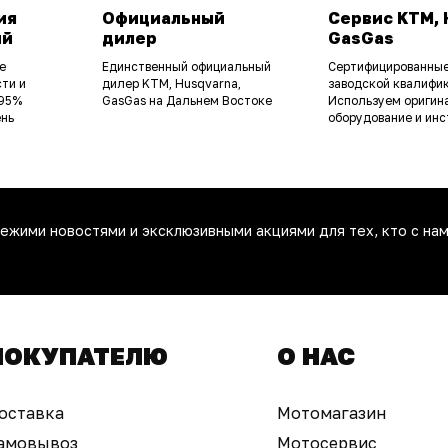
ия
Официальный
Сервис KTM, 
ий
дилер
GasGas
е
Единственный официальный
Сертифицированные
ти и
дилер KTM, Husqvarna,
заводской квалифик
 95%
GasGas на Дальнем Востоке
Используем оригин
ень
оборудование и инс
ежими новостями и эксклюзивными акциями для тех, кто с нам
ПОКУПАТЕЛЮ
О НАС
оставка
Мотомагазин
амовывоз
Мотосервис