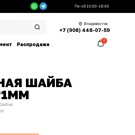
Пн-сб 10:00–18:00
Владивосток
+7 (908) 448-07-59
0
мент
Распродажа
НАЯ ШАЙБА
*1ММ
GasGas
00