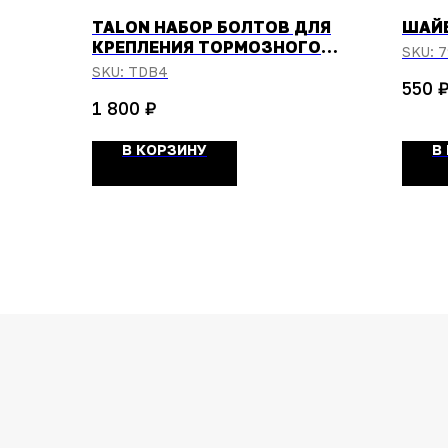
TALON НАБОР БОЛТОВ ДЛЯ
ШАЙБ
КРЕПЛЕНИЯ ТОРМОЗНОГО
SKU:
7
ДИСКА M6*14
SKU:
TDB4
550
₽
1 800
В КОРЗИНУ
В