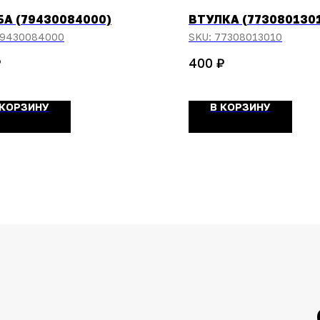
А (79430084000)
ВТУЛКА (773080130
9430084000
SKU:
77308013010
₽
₽
400
 КОРЗИНУ
В КОРЗИНУ