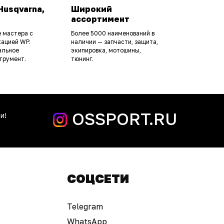
Husqvarna,
Широкий
ассортимент
 мастера с
Более 5000 наименований в
ацией WP.
наличии — запчасти, защита,
альное
экипировка, мотошины,
трумент.
тюнинг.
OSSPORT.RU
и!
СОЦСЕТИ
Telegram
WhatsApp