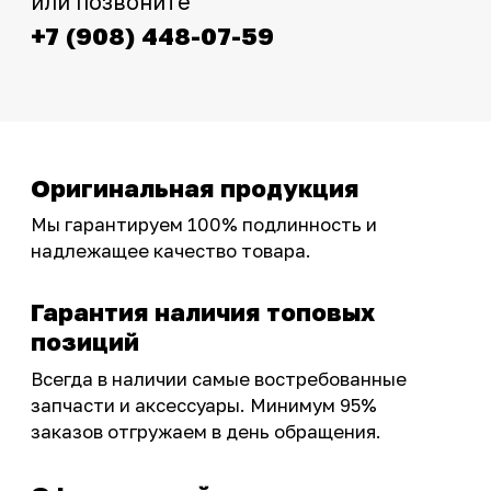
фотографиями, свежими новостями и
эксклюзивными акциями для тех, кто с нами!
Следите за обновлениями в нашем профиле:
OSSPORT.RU
КАТАЛОГ
Новинки
Запчасти
Защита мотоцикла
Шины и диски
Экипировка и одежда
Масла и химия
Тюнинг
Инструмент и оборудование
Подобрать запчасти
Бренды