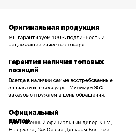
Интернет-магазин с реальными
фотографиями, свежими новостями и
эксклюзивными акциями для тех, кто с нами!
Следите за обновлениями в нашем профиле:
OSSPORT.RU
КАТАЛОГ
Новинки
Запчасти
Защита мотоцикла
Шины и диски
Экипировка и одежда
Масла и химия
Тюнинг
Инструмент и оборудование