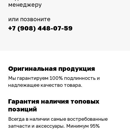
Интернет-магазин с реальными
фотографиями, свежими новостями и
эксклюзивными акциями для тех, кто с нами!
Следите за обновлениями в нашем профиле:
OSSPORT.RU
КАТАЛОГ
Новинки
Запчасти
Защита мотоцикла
Шины и диски
Экипировка и одежда
Масла и химия
Тюнинг
Инструмент и оборудование