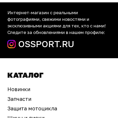
Контакты
запчасти шины экипировка
Сервис
+7 (995) 281-25-71
Магазин
+7 (908) 448-07-59
г. Владивосток
ул. Адмирала Горшкова, 60Б ст2
sale@ossport.ru