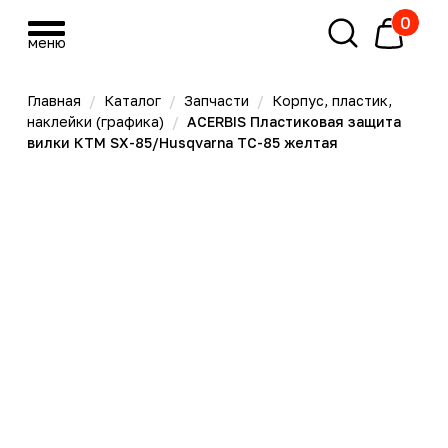
0
меню
меню
Главная
/
Каталог
/
Запчасти
/
Корпус, пластик,
наклейки (графика)
/
ACERBIS Пластиковая защита
вилки КТМ SX-85/Husqvarna TC-85 желтая