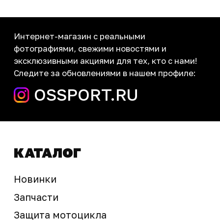
Новости
Контакты
запчасти шины экипировка
Сервис
+7 (995) 281-25-71
Магазин
+7 (908) 448-07-59
г. Владивосток
ул. Адмирала Горшкова, 60Б ст2
sale@ossport.ru