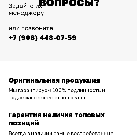
Интернет-магазин с реальными
фотографиями, свежими новостями и
эксклюзивными акциями для тех, кто с нами!
Следите за обновлениями в нашем профиле:
OSSPORT.RU
КАТАЛОГ
Новинки
Запчасти
Защита мотоцикла
Шины и диски
Экипировка и одежда
Масла и химия
Тюнинг
Инструмент и оборудование