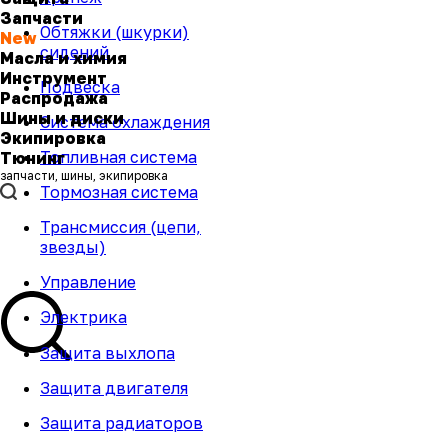
Запчасти
Обтяжки (шкурки)
New
сидений
Масла и химия
Инструмент
Подвеска
Распродажа
Шины и диски
Система охлаждения
Экипировка
Топливная система
Тюнинг
запчасти, шины, экипировка
Тормозная система
Трансмиссия (цепи,
звезды)
меню
Управление
Электрика
Защита выхлопа
Защита двигателя
Защита радиаторов