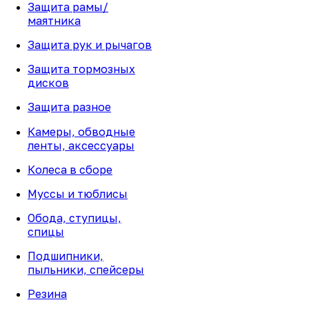
Защита рамы/
маятника
Защита рук и рычагов
Защита тормозных
дисков
Защита разное
Камеры, обводные
ленты, аксессуары
Колеса в сборе
Муссы и тюблисы
Обода, ступицы,
спицы
Подшипники,
пыльники, спейсеры
Резина