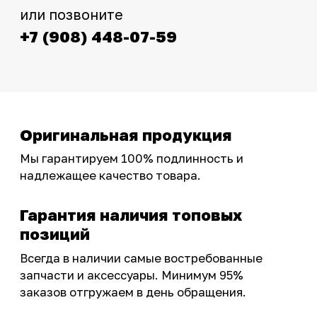
Интернет-магазин с реальными
фотографиями, свежими новостями и
эксклюзивными акциями для тех, кто с нами!
Следите за обновлениями в нашем профиле:
OSSPORT.RU
КАТАЛОГ
Новинки
Запчасти
Защита мотоцикла
Шины и диски
Экипировка и одежда
Масла и химия
Тюнинг
Инструмент и оборудование
Подобрать запчасти
Бренды