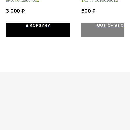
SKU:
XG-2660-001
SKU:
A40039093012
₽
₽
3 000
600
В КОРЗИНУ
OUT OF STOCK
ОСТАЛИСЬ
ВОПРОСЫ?
Задайте их
менеджеру
или позвоните
+7 (908) 448-07-59
Оригинальная продукция
Мы гарантируем 100% подлинность и
надлежащее качество товара.
Гарантия наличия топовых