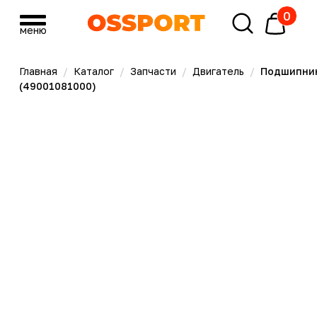
0
меню
меню
Главная
/
Каталог
/
Запчасти
/
Двигатель
/
Подшипник
(49001081000)