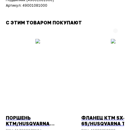
Артикул: 49001081000
С ЭТИМ ТОВАРОМ ПОКУПАЮТ
ПОРШЕНЬ
ФЛАНЕЦ КТМ SX-
KTM/HUSQVARNA
65/HUSQVARNA TC
EXC/TE-150 РАЗМЕР I +