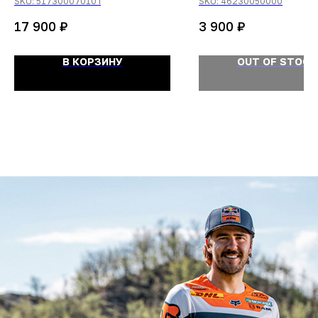
SKU:
51730007010 I
SKU:
46230050000
ПРОКЛАДКИ
₽
₽
17 900
3 900
В КОРЗИНУ
OUT OF STOCK
ОСТАЛИСЬ
ВОПРОСЫ?
Задайте их
менеджеру
или позвоните
+7 (908) 448-07-59
Оригинальная продукция
Мы гарантируем 100% подлинность и
надлежащее качество товара.
Гарантия наличия топовых