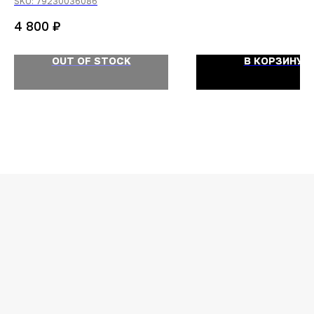
SKU:
79230036086
₽
4 800
OUT OF STOCK
В КОРЗИНУ
ОСТАЛИСЬ
ВОПРОСЫ?
Задайте их
менеджеру
или позвоните
+7 (908) 448-07-59
Оригинальная продукция
Мы гарантируем 100% подлинность и
надлежащее качество товара.
Гарантия наличия топовых