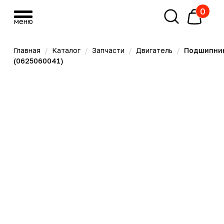
0
меню
меню
Главная
/
Каталог
/
Запчасти
/
Двигатель
/
Подшипник
(0625060041)