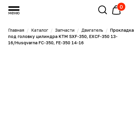
0
меню
меню
Главная
/
Каталог
/
Запчасти
/
Двигатель
/
Прокладка
под головку цилиндра KTM SXF-350, EXCF-350 13-
16/Husqvarna FC-350, FE-350 14-16