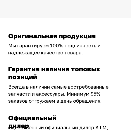
тюнинг.
Интернет-магазин с реальными
фотографиями, свежими новостями и
эксклюзивными акциями для тех, кто с нами!
Следите за обновлениями в нашем профиле:
OSSPORT.RU
КАТАЛОГ
Новинки
Запчасти
Защита мотоцикла
Шины и диски
Экипировка и одежда
Масла и химия
Тюнинг