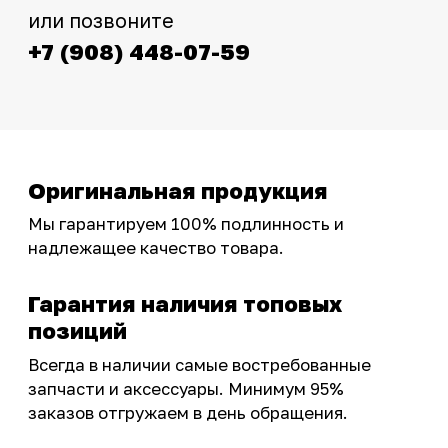
Интернет-магазин с реальными
фотографиями, свежими новостями и
эксклюзивными акциями для тех, кто с нами!
Следите за обновлениями в нашем профиле:
OSSPORT.RU
КАТАЛОГ
Новинки
Запчасти
Защита мотоцикла
Шины и диски
Экипировка и одежда
Масла и химия
Тюнинг
Инструмент и оборудование
Подобрать запчасти
Бренды