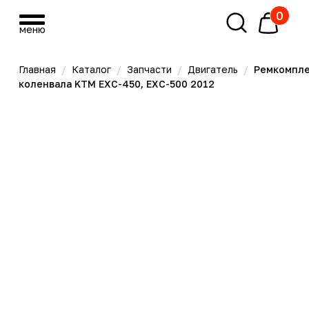
0
меню
меню
Главная
/
Каталог
/
Запчасти
/
Двигатель
/
Ремкомплект
коленвала KTM EXC-450, EXC-500 2012