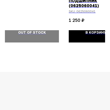
ПОДШИПНИК
(0625060041)
SKU:
0625060041
₽
1 250
OUT OF STOCK
В КОРЗИНУ
ОСТАЛИСЬ
ВОПРОСЫ?
Задайте их
менеджеру
или позвоните
+7 (908) 448-07-59
Оригинальная продукция
Мы гарантируем 100% подлинность и
надлежащее качество товара.