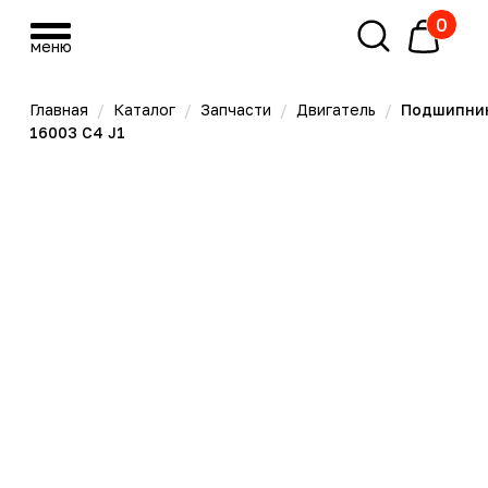
0
меню
меню
Главная
/
Каталог
/
Запчасти
/
Двигатель
/
Подшипник
16003 C4 J1