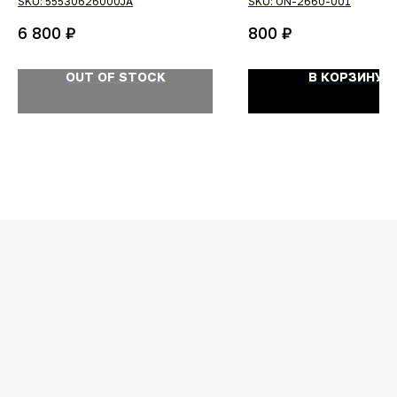
SKU:
55530626000JA
SKU:
ON-2660-001
₽
₽
6 800
800
OUT OF STOCK
В КОРЗИНУ
ОСТАЛИСЬ
ВОПРОСЫ?
Задайте их
менеджеру
или позвоните
+7 (908) 448-07-59
Оригинальная продукция
Мы гарантируем 100% подлинность и
надлежащее качество товара.
Гарантия наличия топовых