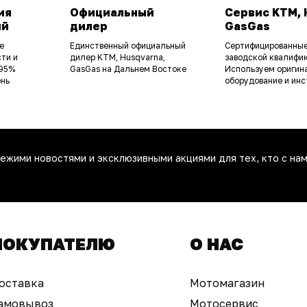
ия
Официальный
Сервис KTM, 
ий
дилер
GasGas
е
Единственный официальный
Сертифицированные
ти и
дилер KTM, Husqvarna,
заводской квалифик
 95%
GasGas на Дальнем Востоке
Используем оригин
ень
оборудование и инс
ежими новостями и эксклюзивными акциями для тех, кто с нам
ПОКУПАТЕЛЮ
О НАС
оставка
Мотомагазин
амовывоз
Мотосервис