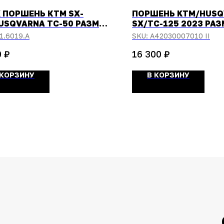
 ПОРШЕНЬ КТМ SX-
ПОРШЕНЬ KTM/HUSQ
USQVARNA TC-50 РАЗМЕР
SX/TC-125 2023 РАЗМ
9,46ММ)
ПРОКЛАДКИ
1.6019.A
SKU:
A42030007010 II
₽
₽
0
16 300
 КОРЗИНУ
В КОРЗИНУ