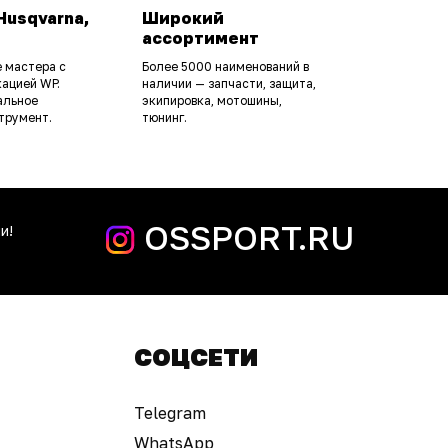
Husqvarna,
Широкий
ассортимент
 мастера с
Более 5000 наименований в
ацией WP.
наличии — запчасти, защита,
альное
экипировка, мотошины,
трумент.
тюнинг.
OSSPORT.RU
и!
СОЦСЕТИ
Telegram
WhatsApp