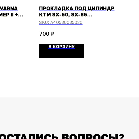
VARNA
ПРОКЛАДКА ПОД ЦИЛИНДР
ЕР II +
КТМ SX-50, SX-65
2024-/HUSQVARNA TC-50, TC-
SKU:
A40530035020
65 2024- (0,20ММ)
₽
700
В КОРЗИНУ
ОСТАЛИСЬ ВОПРОСЫ?