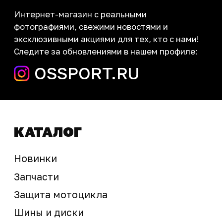
Контакты
запчасти шины экипировка
Сервис
+7 (995) 281-25-71
Магазин
+7 (908) 448-07-59
г. Владивосток
ул. Адмирала Горшкова, 60Б ст2
sale@ossport.ru