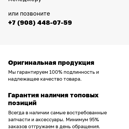
Интернет-магазин с реальными
фотографиями, свежими новостями и
эксклюзивными акциями для тех, кто с нами!
Следите за обновлениями в нашем профиле:
OSSPORT.RU
КАТАЛОГ
Новинки
Запчасти
Защита мотоцикла
Шины и диски
Экипировка и одежда
Масла и химия
Тюнинг
Инструмент и оборудование
Подобрать запчасти