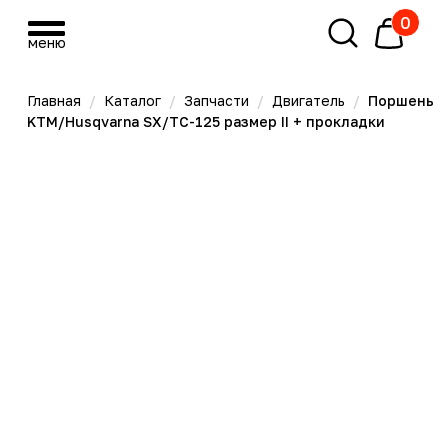
0
меню
меню
Главная
/
Каталог
/
Запчасти
/
Двигатель
/
Поршень
KTM/Husqvarna SX/TC-125 размер II + прокладки