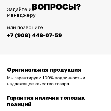
Интернет-магазин с реальными
фотографиями, свежими новостями и
эксклюзивными акциями для тех, кто с нами!
Следите за обновлениями в нашем профиле:
OSSPORT.RU
КАТАЛОГ
Новинки
Запчасти
Защита мотоцикла
Шины и диски
Экипировка и одежда
Масла и химия
Тюнинг