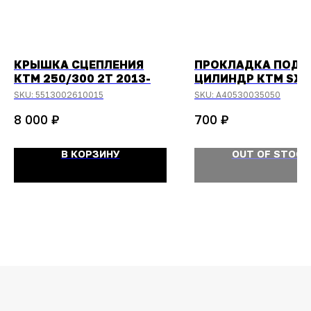
КРЫШКА СЦЕПЛЕНИЯ
ПРОКЛАДКА ПОД
КТМ 250/300 2Т 2013-
ЦИЛИНДР КТМ SX-5
SX-65
SKU:
5513002610015
SKU:
A40530035050
2024-/HUSQVARNA
₽
₽
8 000
700
50, TC-65 2024-
(0,50ММ)
В КОРЗИНУ
OUT OF STOCK
ОСТАЛИСЬ
ВОПРОСЫ?
Задайте их
менеджеру
или позвоните
+7 (908) 448-07-59