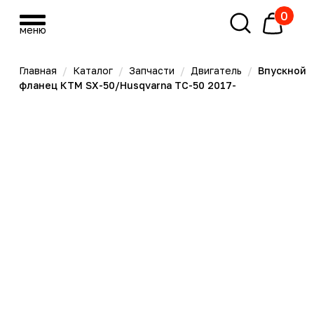
0
меню
меню
Главная
/
Каталог
/
Запчасти
/
Двигатель
/
Впускной
фланец КТМ SX-50/Husqvarna TC-50 2017-