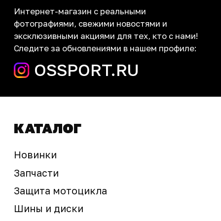
Контакты
запчасти шины экипировка
Сервис
+7 (995) 281-25-71
Магазин
+7 (908) 448-07-59
г. Владивосток
ул. Адмирала Горшкова, 60Б ст2
sale@ossport.ru