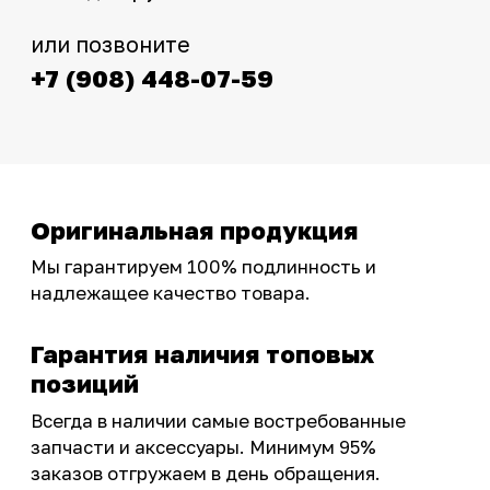
Интернет-магазин с реальными
фотографиями, свежими новостями и
эксклюзивными акциями для тех, кто с нами!
Следите за обновлениями в нашем профиле:
OSSPORT.RU
КАТАЛОГ
Новинки
Запчасти
Защита мотоцикла
Шины и диски
Экипировка и одежда
Масла и химия
Тюнинг
Инструмент и оборудование
Подобрать запчасти