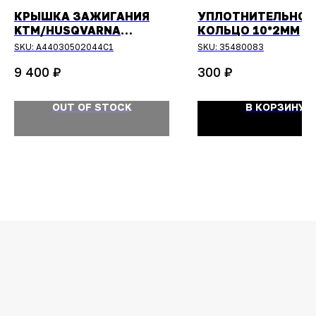
КРЫШКА ЗАЖИГАНИЯ
УПЛОТНИТЕЛЬНОЕ
KTM/HUSQVARNA
КОЛЬЦО 10*2ММ
250/300 2Т 2024-
SKU:
A44030502044C1
SKU:
35480083
₽
₽
9 400
300
OUT OF STOCK
В КОРЗИНУ
ОСТАЛИСЬ
ВОПРОСЫ?
Задайте их
менеджеру
или позвоните
+7 (908) 448-07-59
Оригинальная продукция
Мы гарантируем 100% подлинность и
надлежащее качество товара.