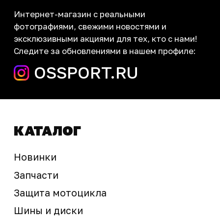
Контакты
запчасти шины экипировка
Сервис
+7 (995) 281-25-71
Магазин
+7 (908) 448-07-59
г. Владивосток
ул. Адмирала Горшкова, 60Б ст2
sale@ossport.ru