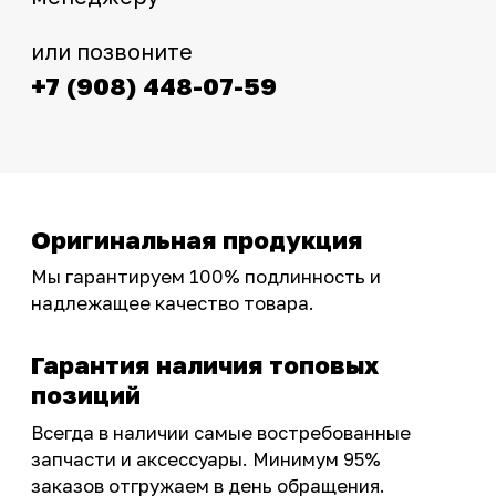
Интернет-магазин с реальными
фотографиями, свежими новостями и
эксклюзивными акциями для тех, кто с нами!
Следите за обновлениями в нашем профиле:
OSSPORT.RU
КАТАЛОГ
Новинки
Запчасти
Защита мотоцикла
Шины и диски
Экипировка и одежда
Масла и химия
Тюнинг
Инструмент и оборудование
Подобрать запчасти