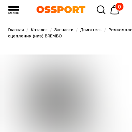
0
меню
меню
Главная
/
Каталог
/
Запчасти
/
Двигатель
/
Ремкомплект
сцепления (низ) BREMBO