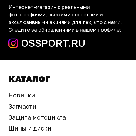
Контакты
запчасти шины экипировка
Сервис
+7 (995) 281-25-71
Магазин
+7 (908) 448-07-59
г. Владивосток
ул. Адмирала Горшкова, 60Б ст2
sale@ossport.ru