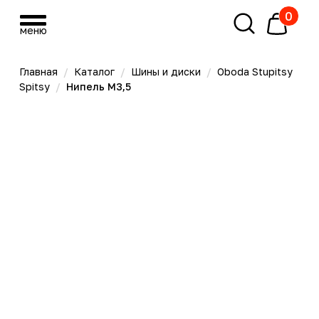
0
меню
меню
Главная
/
Каталог
/
Шины и диски
/
Oboda Stupitsy
Spitsy
/
Нипель М3,5