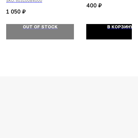
SKU:
50310084000
₽
400
₽
1 050
OUT OF STOCK
В КОРЗИНУ
ОСТАЛИСЬ
ВОПРОСЫ?
Задайте их
менеджеру
или позвоните
+7 (908) 448-07-59
Оригинальная продукция
Мы гарантируем 100% подлинность и
надлежащее качество товара.
Гарантия наличия топовых