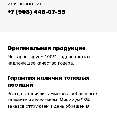
фотографиями, свежими новостями и
эксклюзивными акциями для тех, кто с нами!
Следите за обновлениями в нашем профиле:
OSSPORT.RU
КАТАЛОГ
Новинки
Запчасти
Защита мотоцикла
Шины и диски
Экипировка и одежда
Масла и химия
Тюнинг
Инструмент и оборудование
Подобрать запчасти
Бренды