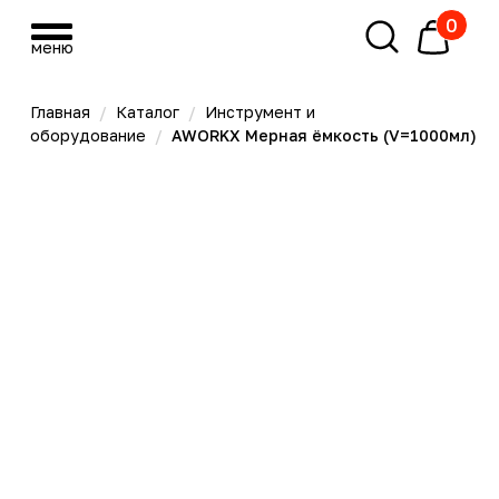
0
меню
меню
Главная
/
Каталог
/
Инструмент и
оборудование
/
AWORKX Мерная ёмкость (V=1000мл)