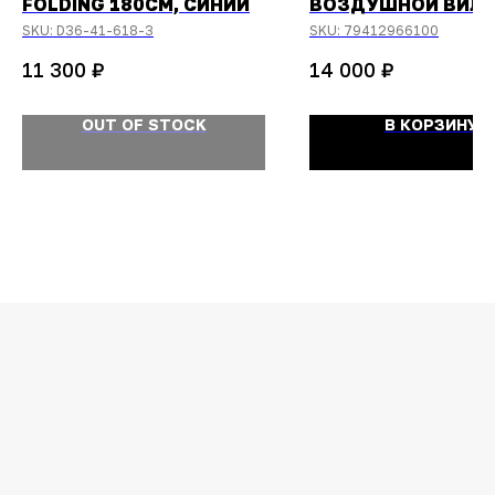
FOLDING 180СМ, СИНИЙ
ВОЗДУШНОЙ ВИЛ
SKU:
D36-41-618-3
SKU:
79412966100
₽
₽
11 300
14 000
OUT OF STOCK
В КОРЗИНУ
ОСТАЛИСЬ
ВОПРОСЫ?
Задайте их
менеджеру
или позвоните
+7 (908) 448-07-59
Оригинальная продукция
Мы гарантируем 100% подлинность и
надлежащее качество товара.