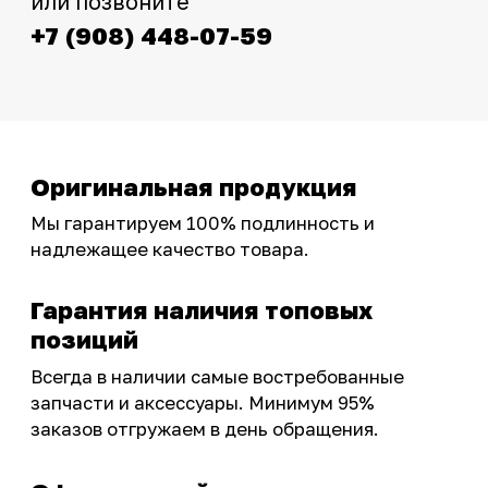
фотографиями, свежими новостями и
эксклюзивными акциями для тех, кто с нами!
Следите за обновлениями в нашем профиле:
OSSPORT.RU
КАТАЛОГ
Новинки
Запчасти
Защита мотоцикла
Шины и диски
Экипировка и одежда
Масла и химия
Тюнинг
Инструмент и оборудование
Подобрать запчасти
Бренды