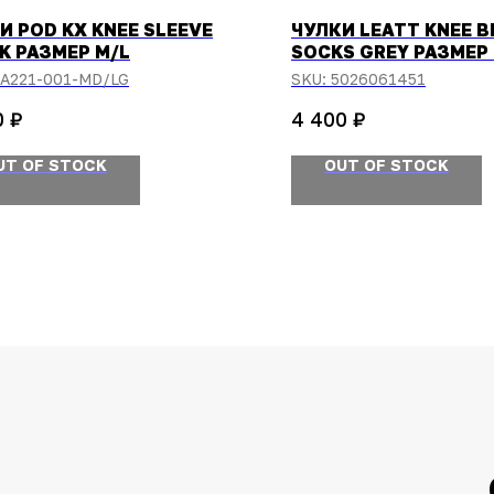
И POD KX KNEE SLEEVE
ЧУЛКИ LEATT KNEE B
K РАЗМЕР M/L
SOCKS GREY РАЗМЕР
A221-001-MD/LG
SKU:
5026061451
₽
₽
0
4 400
UT OF STOCK
OUT OF STOCK