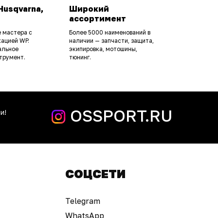
Husqvarna,
Широкий
ассортимент
 мастера с
Более 5000 наименований в
ацией WP.
наличии — запчасти, защита,
альное
экипировка, мотошины,
трумент.
тюнинг.
OSSPORT.RU
и!
СОЦСЕТИ
Telegram
WhatsApp