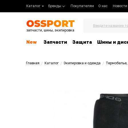
Каталог
Бренды
Покупателям
О нас
Новости
Введите название т
запчасти, шины, экипировка
New
Запчасти
Защита
Шины и дис
Главная
/
Каталог
/
Экипировка и одежда
/
Термобелье,