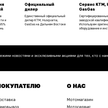
ия
Официальный
Сервис KTM, 
ий
дилер
GasGas
е
Единственный официальный
Сертифицированные
ти и
дилер KTM, Husqvarna,
заводской квалифик
 95%
GasGas на Дальнем Востоке
Используем оригин
ень
оборудование и инс
ежими новостями и эксклюзивными акциями для тех, кто с нам
ПОКУПАТЕЛЮ
О НАС
оставка
Мотомагазин
амовывоз
Мотосервис