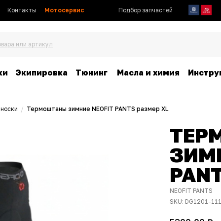
Контакты
Мотосервис
Подбор запчастей
овара или артикул
ки
Экипировка
Тюнинг
Масла и химия
Инстру
 носки
/
Термоштаны зимние NEOFIT PANTS размер XL
ТЕР
ЗИМН
PANT
NEOFIT PANTS
SKU:
DG1201-11