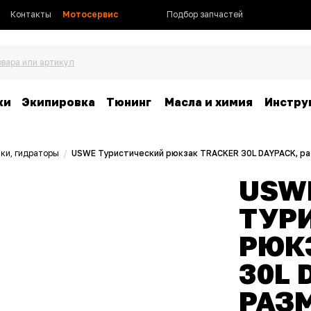
Контакты
Мотосервис
Подбор запчастей
овара или артикул
ки
Экипировка
Тюнинг
Масла и химия
Инстру
мки, гидраторы
/
USWE Туристический рюкзак TRACKER 30L DAYPACK, раз
USW
ТУР
РЮК
30L 
РАЗМ