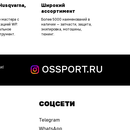
Husqvarna,
Широкий
ассортимент
 мастера с
Более 5000 наименований в
ацией WP.
наличии — запчасти, защита,
альное
экипировка, мотошины,
трумент.
тюнинг.
OSSPORT.RU
и!
СОЦСЕТИ
Telegram
WhatsApp