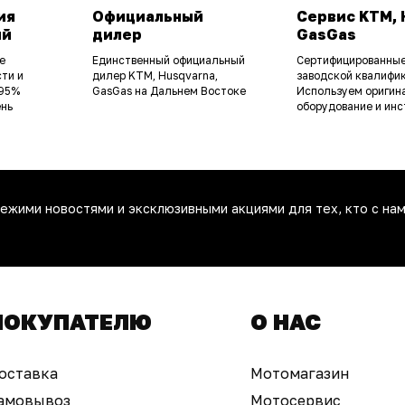
ия
Официальный
Сервис KTM, 
ий
дилер
GasGas
е
Единственный официальный
Сертифицированные
ти и
дилер KTM, Husqvarna,
заводской квалифик
 95%
GasGas на Дальнем Востоке
Используем оригин
ень
оборудование и инс
ежими новостями и эксклюзивными акциями для тех, кто с нам
ПОКУПАТЕЛЮ
О НАС
оставка
Мотомагазин
амовывоз
Мотосервис