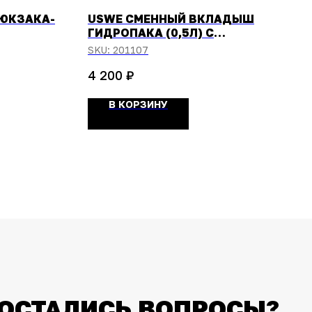
РЮКЗАКА-
USWE СМЕННЫЙ ВКЛАДЫШ
ГИДРОПАКА (0,5Л) С
СИСТЕМОЙ HELMET
SKU:
201107
HANDSFREE
₽
4 200
В КОРЗИНУ
ОСТАЛИСЬ ВОПРОСЫ?