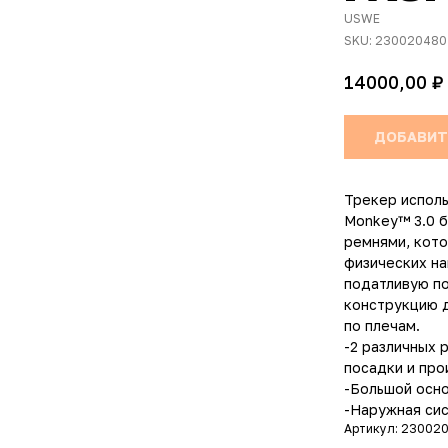
USWE
SKU:
230020480
₽
14000,00
ДОБАВИТ
Трекер исполь
Monkey™ 3.0 б
ремнями, кото
физических на
податливую п
конструкцию д
по плечам.
-2 различных 
посадки и про
-Большой осн
-Наружная сис
Артикул: 23002