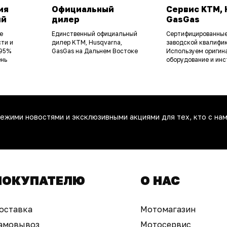
ия
Официальный
Сервис KTM, 
ий
дилер
GasGas
е
Единственный официальный
Сертифицированные
ти и
дилер KTM, Husqvarna,
заводской квалифик
 95%
GasGas на Дальнем Востоке
Используем оригин
ень
оборудование и инс
ежими новостями и эксклюзивными акциями для тех, кто с нам
ПОКУПАТЕЛЮ
О НАС
оставка
Мотомагазин
амовывоз
Мотосервис