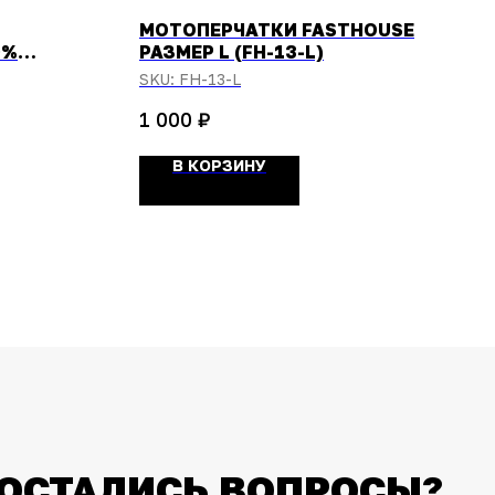
МОТОПЕРЧАТКИ FASTHOUSE
0%
РАЗМЕР L (FH-13-L)
E FLUO
SKU:
FH-13-L
ЕР S
₽
1 000
В КОРЗИНУ
ОСТАЛИСЬ ВОПРОСЫ?