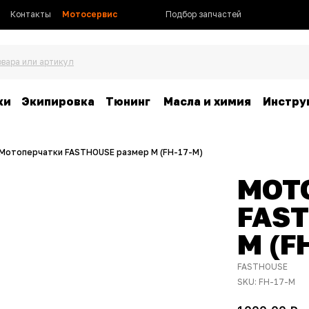
Контакты
Мотосервис
Подбор запчастей
овара или артикул
ки
Экипировка
Тюнинг
Масла и химия
Инстру
Мотоперчатки FASTHOUSE размер M (FH-17-M)
МОТ
FAS
M (F
FASTHOUSE
SKU:
FH-17-M