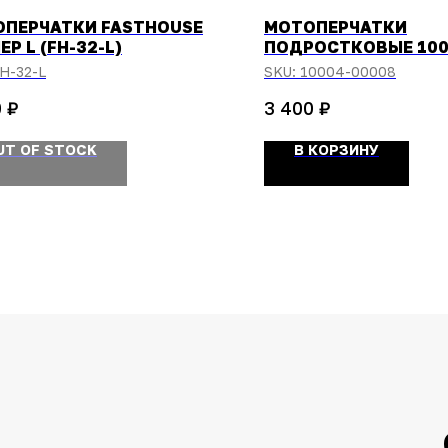
ПЕРЧАТКИ FASTHOUSE
МОТОПЕРЧАТКИ
ЕР L (FH-32-L)
ПОДРОСТКОВЫЕ 10
BRISKER YOUTH GLOV
H-32-L
SKU:
10004-00008
YELLOW/BLACK РАЗМ
₽
₽
0
3 400
UT OF STOCK
В КОРЗИНУ