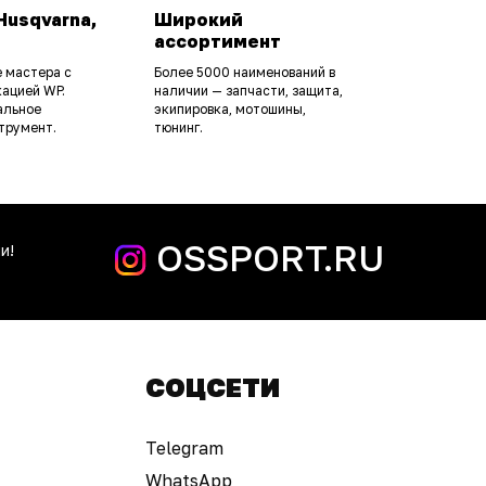
Husqvarna,
Широкий
ассортимент
 мастера с
Более 5000 наименований в
ацией WP.
наличии — запчасти, защита,
альное
экипировка, мотошины,
трумент.
тюнинг.
OSSPORT.RU
и!
СОЦСЕТИ
Telegram
WhatsApp