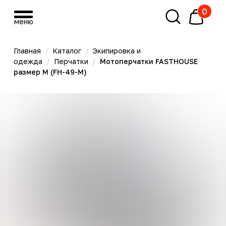
0
меню
меню
Главная
/
Каталог
/
Экипировка и
одежда
/
Перчатки
/
Мотоперчатки FASTHOUSE
размер M (FH-49-M)