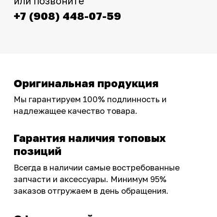
фотографиями, свежими новостями и
эксклюзивными акциями для тех, кто с нами!
Следите за обновлениями в нашем профиле:
OSSPORT.RU
КАТАЛОГ
Новинки
Запчасти
Защита мотоцикла
Шины и диски
Экипировка и одежда
Масла и химия
Тюнинг
Инструмент и оборудование
Подобрать запчасти
Бренды